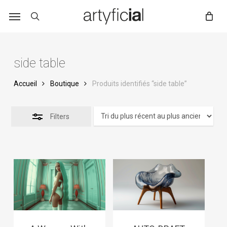
Skip
to
main
content
side table
Accueil
Boutique
Produits identifiés “side table”
Filters