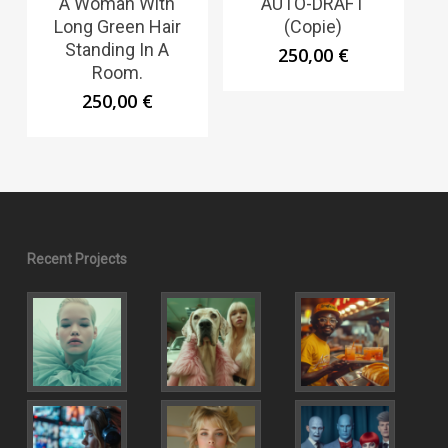
A Woman With
AUTO-DRAFT
Long Green Hair
(Copie)
Standing In A
250,00
€
Room.
250,00
€
Recent Projects