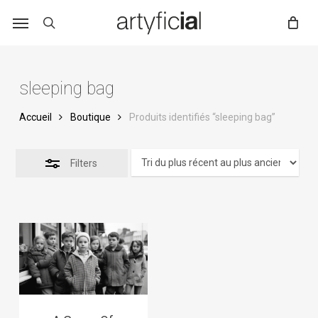
Skip
to
main
content
sleeping bag
Accueil
Boutique
Produits identifiés “sleeping bag”
Filters