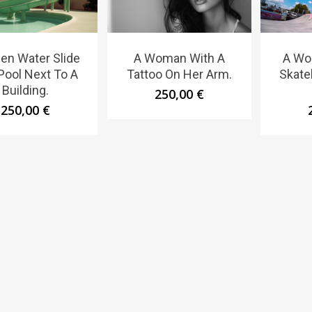
en Water Slide
A Woman With A
A Wo
 Pool Next To A
Tattoo On Her Arm.
Skate
Building.
250,00
€
250,00
€