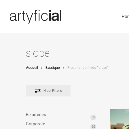
Skip
to
main
Por
content
slope
Accueil
Boutique
Produits identifiés “slope”
Hide
Filters
Bizarreries
38
Corporate
26