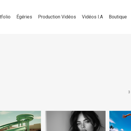
tfolio
Égéries
Production Vidéos
Vidéos I.A
Boutique
3