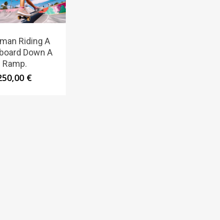
man Riding A
board Down A
Ramp.
250,00
€