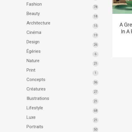
Fashion
78
Beauty
18
Architecture
A Gre
15
In A
Cinéma
19
Design
26
Égéries
6
Nature
21
Print
1
Concepts
36
Créatures
27
Illustrations
21
Lifestyle
68
Luxe
21
Portraits
50