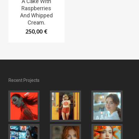
A Cake With
Raspberries
And Whipped
Cream.
250,00
€
Recent Projects