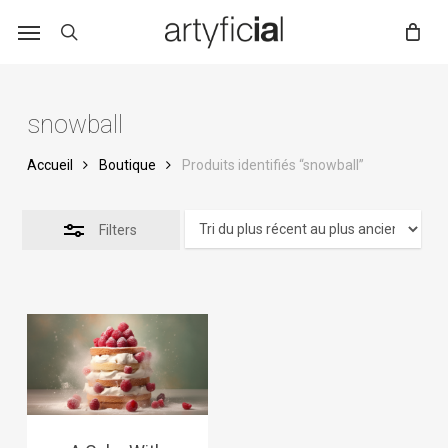
Skip
to
main
content
snowball
Accueil
Boutique
Produits identifiés “snowball”
Filters