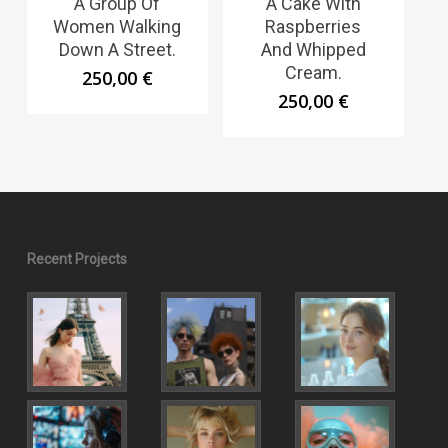
A Group Of
A Cake With
Women Walking
Raspberries
Down A Street.
And Whipped
Cream.
250,00
€
250,00
€
Recent Projects