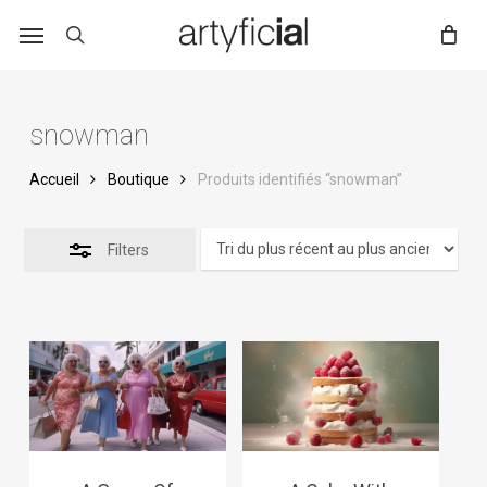
Skip
to
main
content
snowman
Accueil
Boutique
Produits identifiés “snowman”
Filters