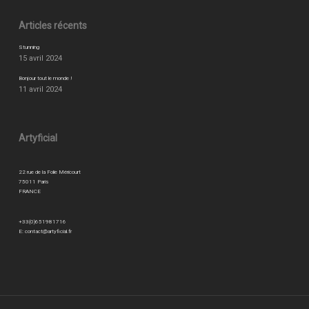
Articles récents
Stunning
15 avril 2024
Bonjour tout le monde !
11 avril 2024
Artyficial
22 rue de la Folie Méricourt
75011 Paris
FRANCE
+33(0)651981716
E:
contact@artyficial.fr