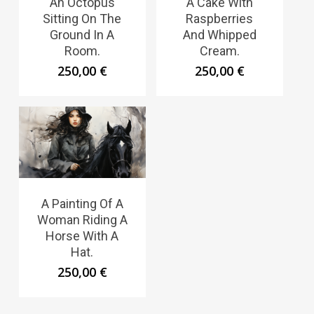
An Octopus
A Cake With
Sitting On The
Raspberries
Ground In A
And Whipped
Room.
Cream.
250,00
€
250,00
€
A Painting Of A
Woman Riding A
Horse With A
Hat.
250,00
€