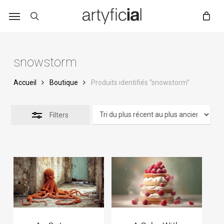
Skip
to
main
content
snowstorm
Accueil
Boutique
Produits identifiés “snowstorm”
Filters