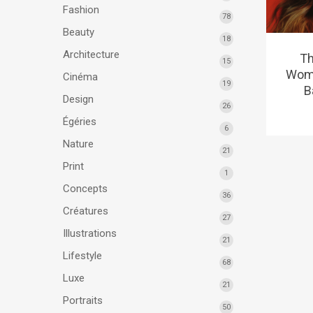
Fashion
78
Beauty
18
Architecture
Th
15
Woma
Cinéma
19
B
Design
26
Égéries
6
Nature
21
Print
1
Concepts
36
Créatures
27
Illustrations
21
Lifestyle
68
Luxe
21
Portraits
50