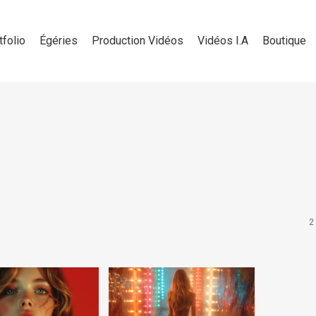
tfolio
Égéries
Production Vidéos
Vidéos I.A
Boutique
2