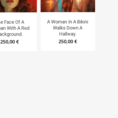
A Woman In A Bikini
e Face Of A
Walks Down A
n With A Red
Hallway.
ackground.
250,00
€
250,00
€