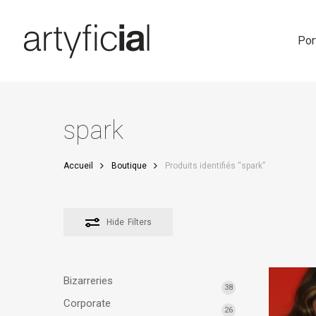
Skip
to
main
Por
content
spark
Accueil
Boutique
Produits identifiés “spark”
Hide
Filters
Bizarreries
38
Corporate
26