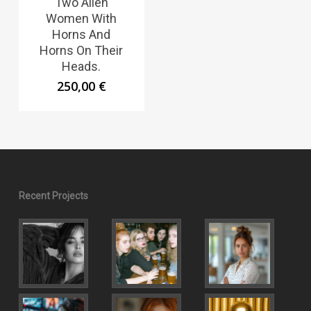
Two Alien
Women With
Horns And
Horns On Their
Heads.
250,00
€
Recent Projects