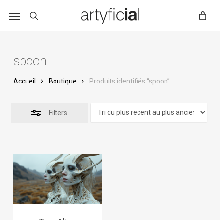
Skip
to
main
content
spoon
Accueil
Boutique
Produits identifiés “spoon”
Filters