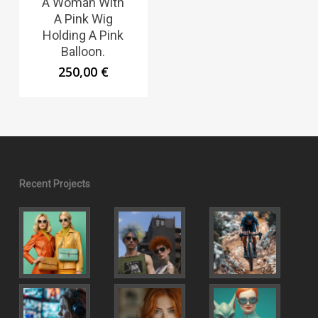
A Woman With
A Pink Wig
Holding A Pink
Balloon.
250,00
€
Recent Projects