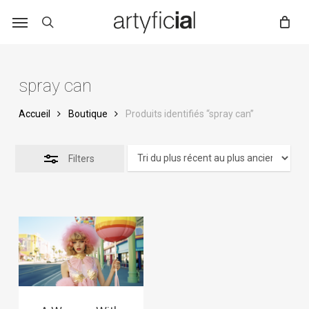
Skip
to
main
content
spray can
Accueil
Boutique
Produits identifiés “spray can”
Filters