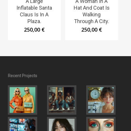
A Large
A Woman In A
Inflatable Santa
Hat And Coat Is
Claus Is In A
Walking
Plaza.
Through A City.
250,00
€
250,00
€
Recent Projects