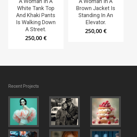
A Woman In A
A Woman In A
White Tank Top
Brown Jacket Is
And Khaki Pants
Standing In An
Is Walking Down
Elevator.
A Street.
250,00
€
250,00
€
Recent Projects