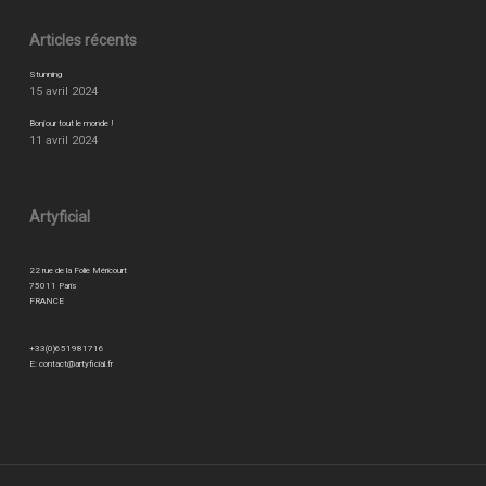
Articles récents
Stunning
15 avril 2024
Bonjour tout le monde !
11 avril 2024
Artyficial
22 rue de la Folie Méricourt
75011 Paris
FRANCE
+33(0)651981716
E:
contact@artyficial.fr