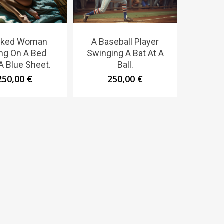
aked Woman
A Baseball Player
ing On A Bed
Swinging A Bat At A
A Blue Sheet.
Ball.
250,00
€
250,00
€