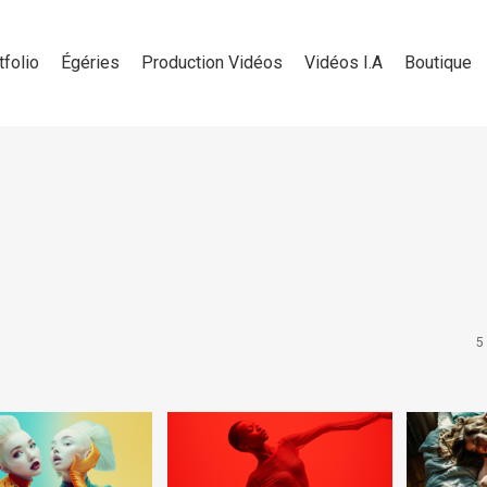
tfolio
Égéries
Production Vidéos
Vidéos I.A
Boutique
5