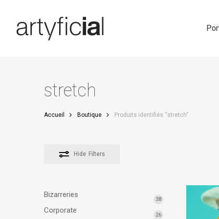
Skip
to
main
Por
content
stretch
Accueil
Boutique
Produits identifiés “stretch”
Hide
Filters
Bizarreries
38
Corporate
26