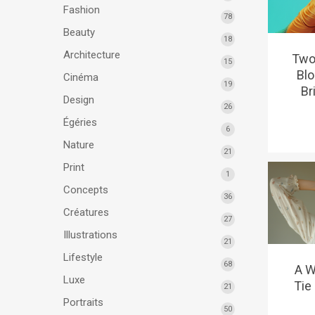
Fashion
78
Beauty
18
Architecture
Two
15
Blo
Cinéma
19
Br
Design
26
Égéries
6
Nature
21
Print
1
Concepts
36
Créatures
27
Illustrations
21
Lifestyle
68
A W
Luxe
Tie
21
Portraits
50