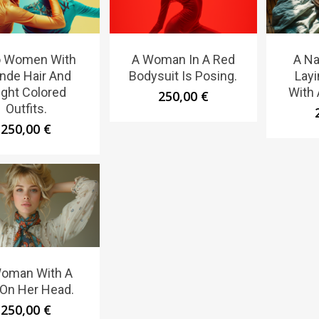
 Women With
A Woman In A Red
A N
nde Hair And
Bodysuit Is Posing.
Lay
ight Colored
With 
250,00
€
Outfits.
250,00
€
oman With A
 On Her Head.
250,00
€