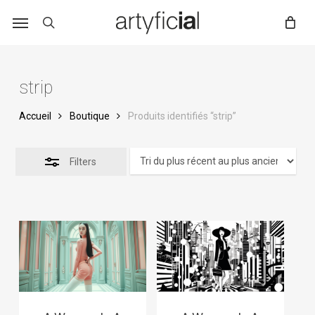
Skip
to
main
content
strip
Accueil
Boutique
Produits identifiés “strip”
Filters