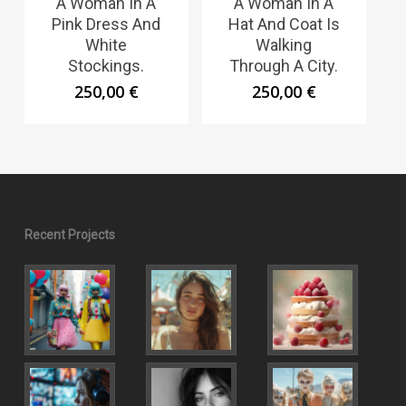
A Woman In A
A Woman In A
Pink Dress And
Hat And Coat Is
White
Walking
Stockings.
Through A City.
250,00
€
250,00
€
Recent Projects