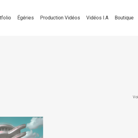
tfolio
Égéries
Production Vidéos
Vidéos I.A
Boutique
Voi