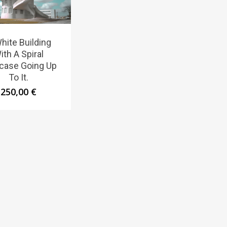
hite Building
ith A Spiral
rcase Going Up
To It.
250,00
€