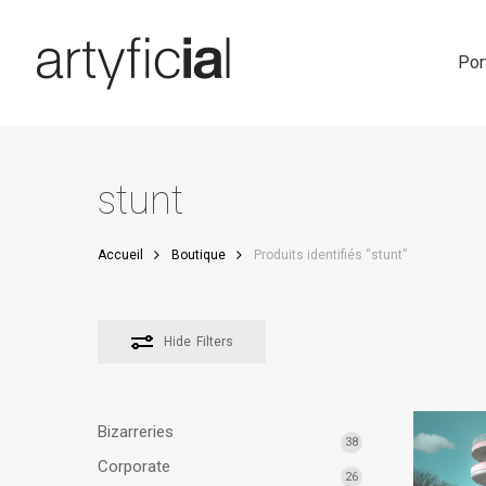
Skip
to
main
Por
content
stunt
Accueil
Boutique
Produits identifiés “stunt”
Hide
Filters
Bizarreries
38
Corporate
26