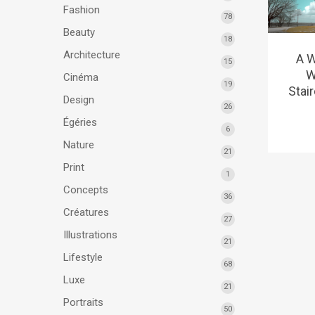
Fashion
78
Beauty
18
Architecture
A W
15
W
Cinéma
19
Stai
Design
26
Égéries
6
Nature
21
Print
1
Concepts
36
Créatures
27
Illustrations
21
Lifestyle
68
Luxe
21
Portraits
50