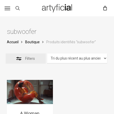
Skip
to
main
content
subwoofer
Accueil
Boutique
Produits identifiés “subwoofer”
Filters
A Woman