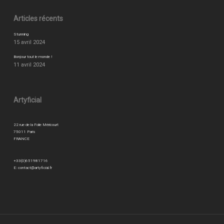
Articles récents
Stunning
15 avril 2024
Bonjour tout le monde !
11 avril 2024
Artyficial
22 rue de la Folie Méricourt
75011 Paris
FRANCE
+33(0)651981716
E:
contact@artyficial.fr