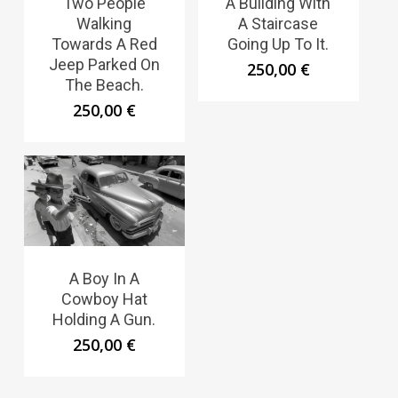
Two People
A Building With
Walking
A Staircase
Towards A Red
Going Up To It.
Jeep Parked On
250,00
€
The Beach.
250,00
€
A Boy In A
Cowboy Hat
Holding A Gun.
250,00
€