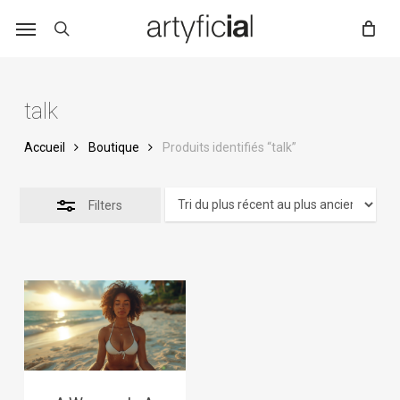
Skip
to
main
content
talk
Accueil
Boutique
Produits identifiés “talk”
Filters