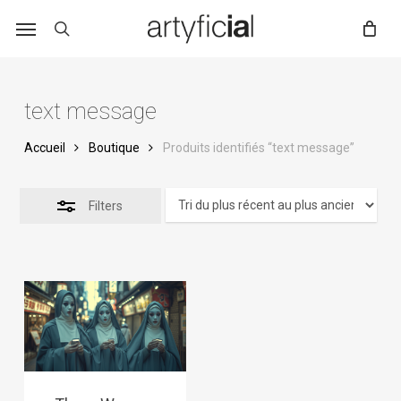
Skip
to
main
content
text message
Accueil
Boutique
Produits identifiés “text message”
Filters