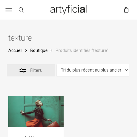
Skip
to
main
content
texture
Accueil
Boutique
Produits identifiés “texture”
Filters