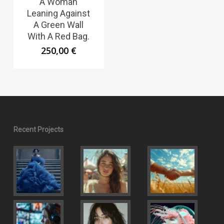
A Woman
Leaning Against
A Green Wall
With A Red Bag.
250,00
€
Recent Projects