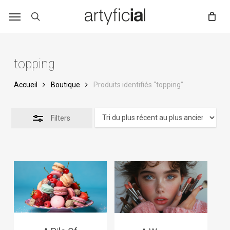
Skip
to
main
content
topping
Accueil
Boutique
Produits identifiés “topping”
Filters