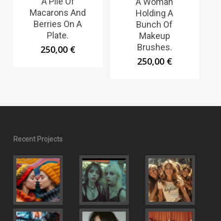
A Pile Of
A Woman
Macarons And
Holding A
Berries On A
Bunch Of
Plate.
Makeup
Brushes.
250,00
€
250,00
€
Recent Projects