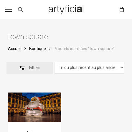
Skip
to
main
content
town square
Accueil
Boutique
Produits identifiés “town square”
Filters