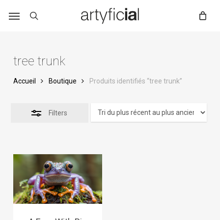
Skip
to
main
content
tree trunk
Accueil
Boutique
Produits identifiés “tree trunk”
Filters