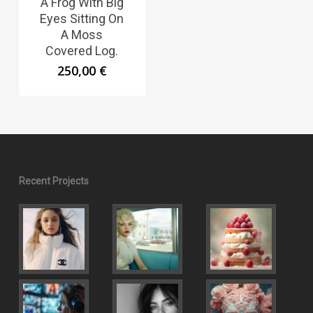
A Frog With Big
Eyes Sitting On
A Moss
Covered Log.
250,00
€
Recent Projects