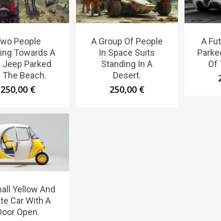
wo People
A Group Of People
A Fut
ing Towards A
In Space Suits
Parke
 Jeep Parked
Standing In A
Of 
 The Beach.
Desert.
250,00
€
250,00
€
all Yellow And
te Car With A
Door Open.