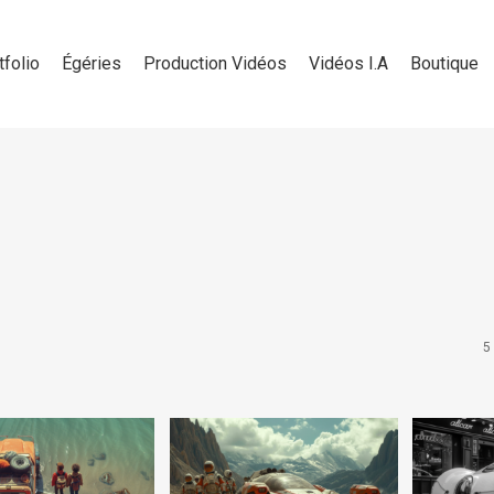
tfolio
Égéries
Production Vidéos
Vidéos I.A
Boutique
5