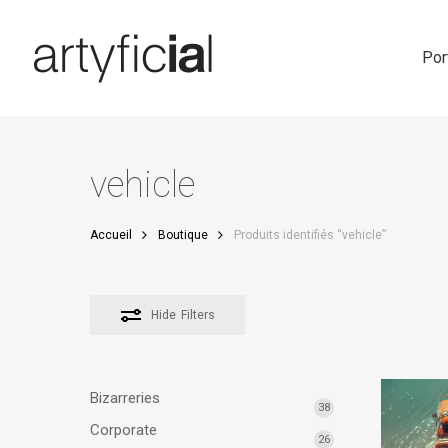
Skip
to
main
Por
content
vehicle
Accueil
Boutique
Produits identifiés “vehicle”
Hide
Filters
Bizarreries
38
Corporate
26