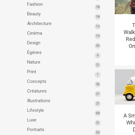
Fashion
78
Beauty
18
Architecture
T
15
Walk
Cinéma
19
Red
Design
On
26
Égéries
6
Nature
21
Print
1
Concepts
36
Créatures
27
Illustrations
21
Lifestyle
68
A Sm
Luxe
Whi
21
Portraits
50