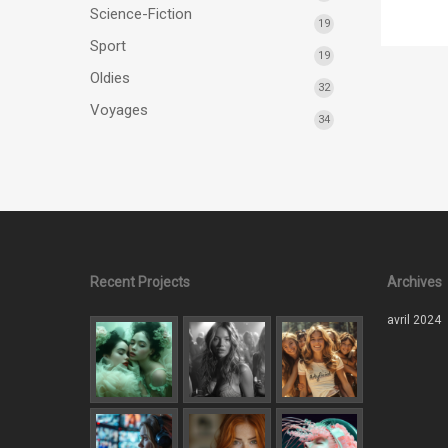
Science-Fiction
19
Sport
19
Oldies
32
Voyages
34
Recent Projects
Archives
avril 2024