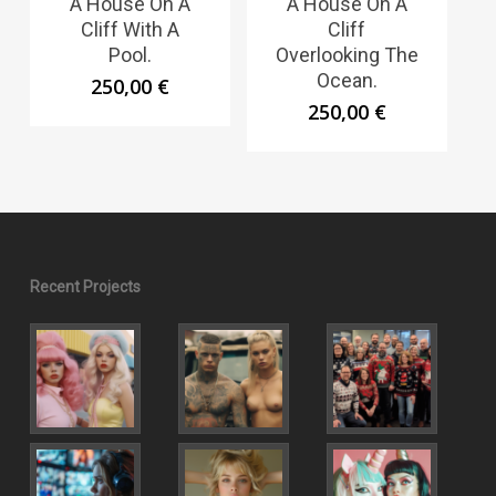
A House On A
A House On A
Cliff With A
Cliff
Pool.
Overlooking The
Ocean.
250,00
€
250,00
€
Recent Projects