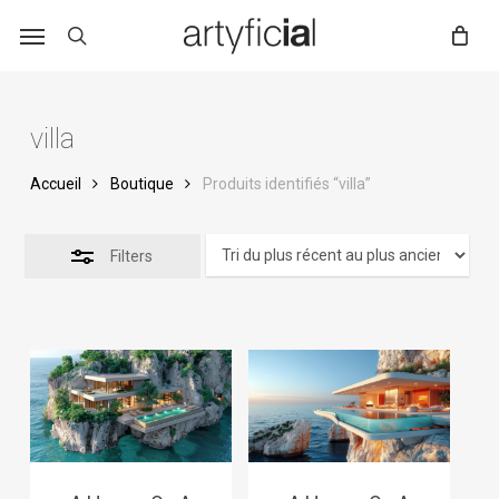
Skip
to
main
content
villa
Accueil
Boutique
Produits identifiés “villa”
Filters