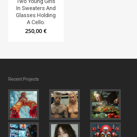
Two Young Girls
In Sweaters And
Glasses Holding
A Cello.
250,00
€
Recent Projects