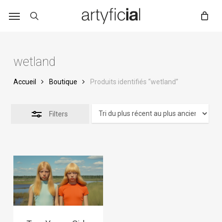
Skip
to
main
content
wetland
Accueil
Boutique
Produits identifiés “wetland”
Filters