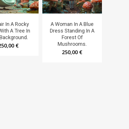
ir In A Rocky
A Woman In A Blue
With A Tree In
Dress Standing In A
Background.
Forest Of
Mushrooms.
250,00
€
250,00
€