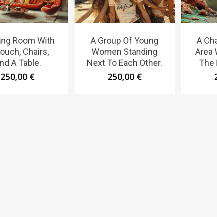
ving Room With
A Group Of Young
A Cha
ouch, Chairs,
Women Standing
Area 
nd A Table.
Next To Each Other.
The 
250,00
€
250,00
€