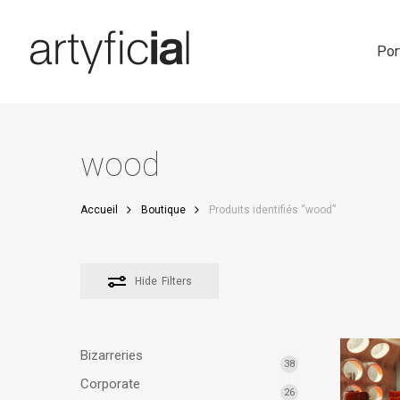
Skip
to
main
Por
content
wood
Accueil
Boutique
Produits identifiés “wood”
Hide
Filters
Bizarreries
38
Corporate
26