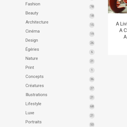
Fashion
78
Beauty
18
Architecture
A Li
15
A C
Cinéma
19
A
Design
26
Égéries
6
Nature
21
Print
1
Concepts
36
Créatures
27
Illustrations
21
Lifestyle
68
Luxe
21
Portraits
50