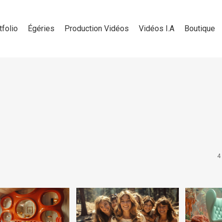
tfolio
Égéries
Production Vidéos
Vidéos I.A
Boutique
4