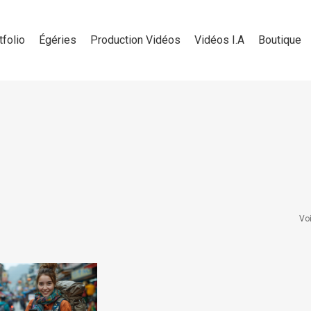
tfolio
Égéries
Production Vidéos
Vidéos I.A
Boutique
Voi