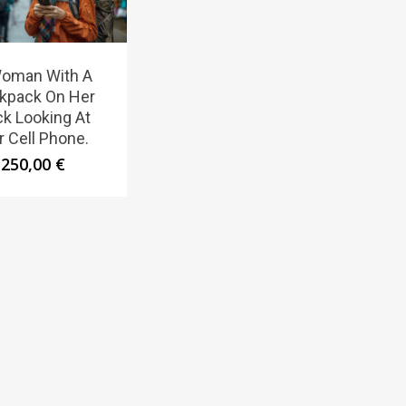
oman With A
kpack On Her
k Looking At
r Cell Phone.
250,00
€