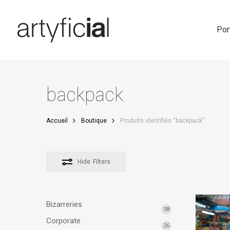
Skip
to
main
Por
content
backpack
Accueil
Boutique
Produits identifiés “backpack”
Hide
Filters
Bizarreries
38
Corporate
26