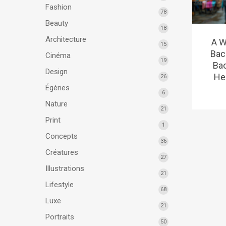
Fashion
78
Beauty
18
Architecture
A W
15
Bac
Cinéma
19
Bac
Design
He
26
Égéries
6
Nature
21
Print
1
Concepts
36
Créatures
27
Illustrations
21
Lifestyle
68
Luxe
21
Portraits
50