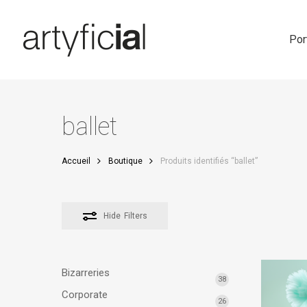
Skip
to
main
Por
content
ballet
Accueil
Boutique
Produits identifiés “ballet”
Hide
Filters
Bizarreries
38
Corporate
26