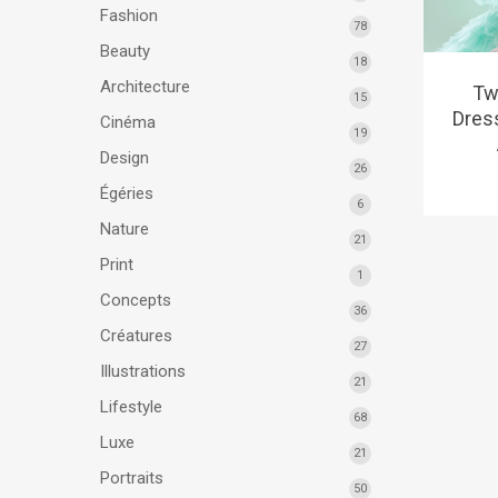
Fashion
78
Beauty
18
Architecture
Tw
15
Dres
Cinéma
19
Design
26
Égéries
6
Nature
21
Print
1
Concepts
36
Créatures
27
Illustrations
21
Lifestyle
68
Luxe
21
Portraits
50