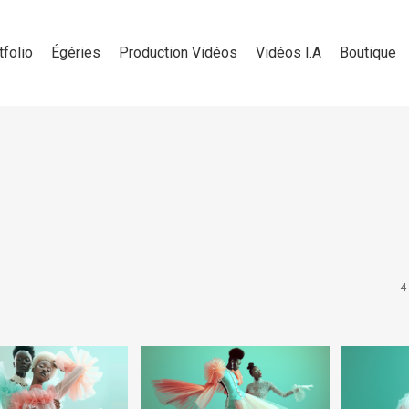
tfolio
Égéries
Production Vidéos
Vidéos I.A
Boutique
4