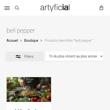
Skip
to
main
content
bell pepper
Accueil
Boutique
Produits identifiés “bell pepper”
Filters