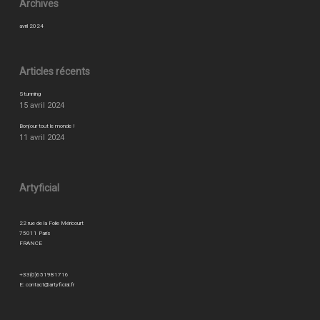
Archives
avril 2024
Articles récents
Stunning
15 avril 2024
Bonjour tout le monde !
11 avril 2024
Artyficial
22 rue de la Folie Méricourt
75011 Paris
FRANCE
+33(0)651981716
E:
contact@artyficial.fr