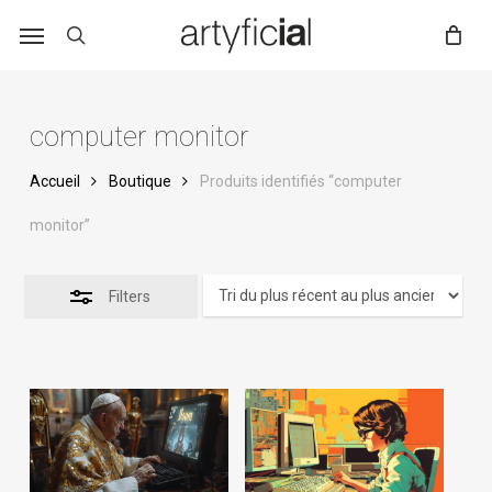
Skip
to
main
content
computer monitor
Accueil
Boutique
Produits identifiés “computer
monitor”
Filters