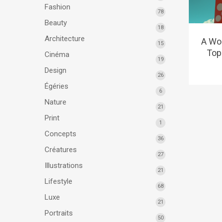
Fashion
78
Beauty
18
Architecture
A Wo
15
Top
Cinéma
19
Design
26
Égéries
6
Nature
21
Print
1
Concepts
36
Créatures
27
Illustrations
21
Lifestyle
68
Luxe
21
Portraits
50