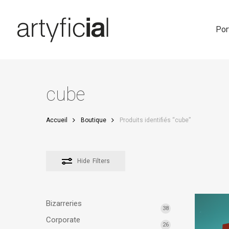
Skip
to
main
Por
content
cube
Accueil
Boutique
Produits identifiés “cube”
Hide
Filters
Bizarreries
38
Corporate
26