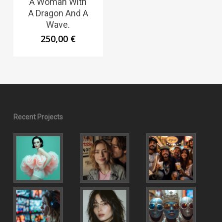
A Woman With
A Dragon And A
Wave.
250,00
€
Recent Projects