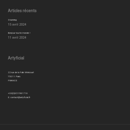
Articles récents
Stunning
15 avril 2024
Bonjour tout le monde !
11 avril 2024
Artyficial
22 rue de la Folie Méricourt
75011 Paris
FRANCE
+33(0)651981716
E:
contact@artyficial.fr