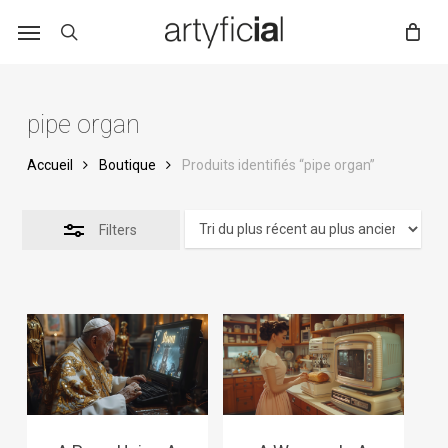
Skip
to
main
content
pipe organ
Accueil
Boutique
Produits identifiés “pipe organ”
Filters