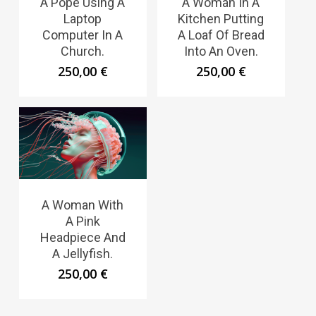
A Pope Using A
A Woman In A
Laptop
Kitchen Putting
Computer In A
A Loaf Of Bread
Church.
Into An Oven.
250,00
€
250,00
€
A Woman With
A Pink
Headpiece And
A Jellyfish.
250,00
€