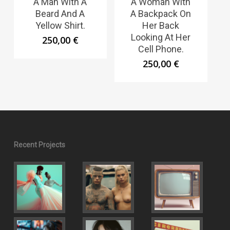
A Man With A
A Woman With
Beard And A
A Backpack On
Yellow Shirt.
Her Back
Looking At Her
250,00
€
Cell Phone.
250,00
€
Recent Projects