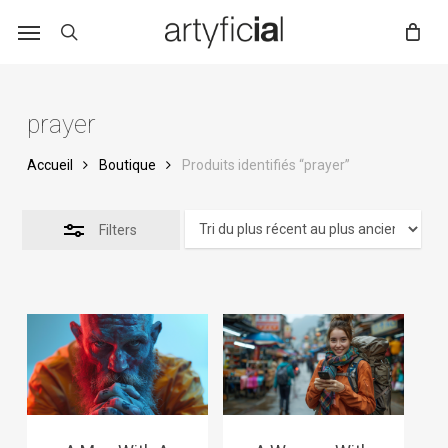
Skip
to
main
content
prayer
Accueil
Boutique
Produits identifiés “prayer”
Filters