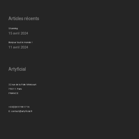
Articles récents
Stunning
15 avril 2024
Bonjour tout le monde !
11 avril 2024
Artyficial
22 rue de la Folie Méricourt
75011 Paris
FRANCE
+33(0)651981716
E:
contact@artyficial.fr