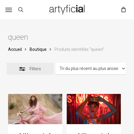
Skip
to
main
content
queen
Accueil
Boutique
Produits identifiés “queen”
Filters