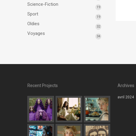
Science-Fiction
19
Sport
19
Oldies
32
Voyages
34
Recent Projects
Archives
avril 2024