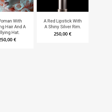
Woman With
A Red Lipstick With
ying Hair And A
A Shiny Silver Rim.
illying Hat.
250,00
€
250,00
€