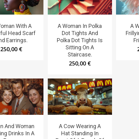
oman With A
A Woman In Polka
A 
ful Head Scarf
Dot Tights And
Frill
nd Earrings.
Polka Dot Tights Is
Fr
Sitting On A
250,00
€
Staircase.
250,00
€
an And Woman
A Cow Wearing A
ing Drinks In A
Hat Standing In