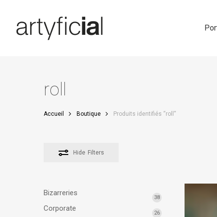
Skip
to
main
Por
content
roll
Accueil
Boutique
Produits identifiés “roll”
Hide
Filters
Bizarreries
38
Corporate
26