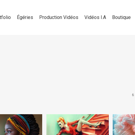
tfolio
Égéries
Production Vidéos
Vidéos I.A
Boutique
6