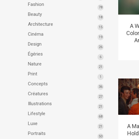
Fashion
78
Beauty
18
Architecture
A W
15
Color
Cinéma
19
A
Design
26
Égéries
6
Nature
21
Print
1
Concepts
36
Créatures
27
Illustrations
21
Lifestyle
68
Luxe
A M
21
Hold
Portraits
50