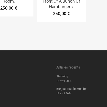
Room.
Front Of A Bunch Of
Hamburgers.
250,00
€
250,00
€
Articles récents
Stunning
15 avril 2024
Bonjour tout le monde !
11 avril 2024