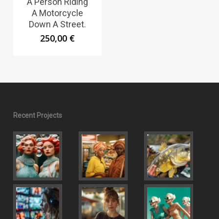
A Person Riding
A Motorcycle
Down A Street.
250,00
€
Recent Projects