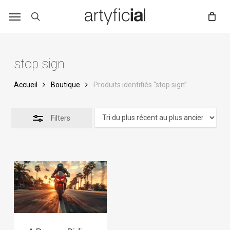
Skip
to
main
content
stop sign
Accueil
Boutique
Produits identifiés “stop sign”
Filters