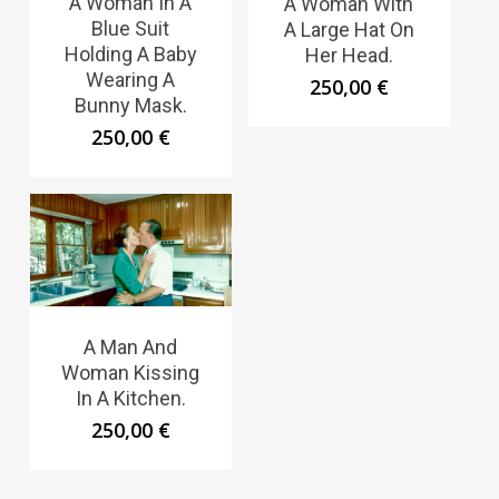
A Woman In A
A Woman With
Blue Suit
A Large Hat On
Holding A Baby
Her Head.
Wearing A
250,00
€
Bunny Mask.
250,00
€
A Man And
Woman Kissing
In A Kitchen.
250,00
€