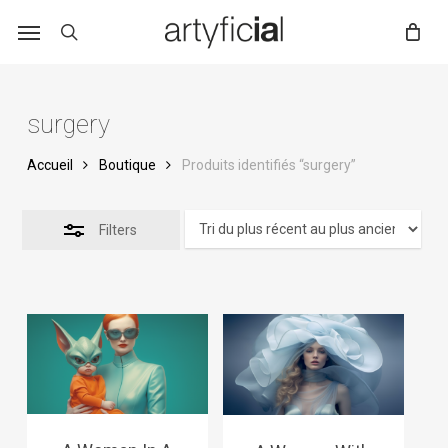
Skip
to
main
content
surgery
Accueil
Boutique
Produits identifiés “surgery”
Filters