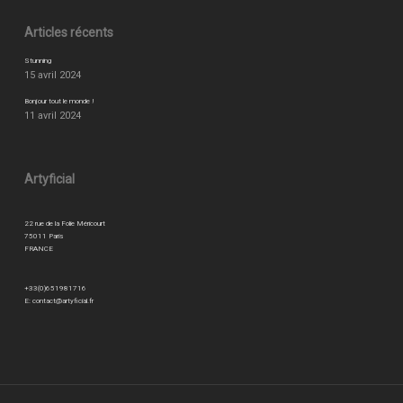
Articles récents
Stunning
15 avril 2024
Bonjour tout le monde !
11 avril 2024
Artyficial
22 rue de la Folie Méricourt
75011 Paris
FRANCE
+33(0)651981716
E:
contact@artyficial.fr