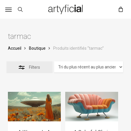
Skip
to
main
content
tarmac
Accueil
Boutique
Produits identifiés “tarmac”
Filters