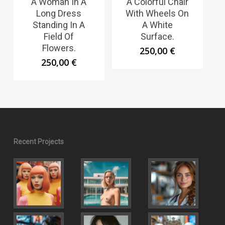
A Woman In A
A Colorful Chair
Long Dress
With Wheels On
Standing In A
A White
Field Of
Surface.
Flowers.
250,00
€
250,00
€
Recent Projects