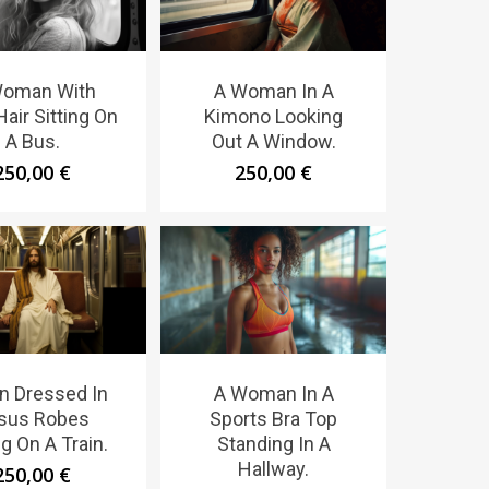
Woman With
A Woman In A
air Sitting On
Kimono Looking
A Bus.
Out A Window.
250,00
€
250,00
€
n Dressed In
A Woman In A
sus Robes
Sports Bra Top
ng On A Train.
Standing In A
Hallway.
250,00
€