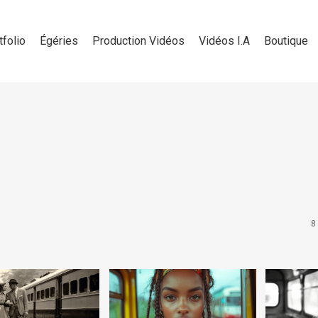
tfolio
Égéries
Production Vidéos
Vidéos I.A
Boutique
8