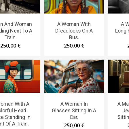
an And Woman
A Woman With
A 
ding Next To A
Dreadlocks On A
Long H
Train.
Bus.
250,00
€
250,00
€
oman With A
A Woman In
A Ma
lorful Head
Glasses Sitting In A
Je
ce Standing In
Car.
Sitti
nt Of A Train.
250,00
€