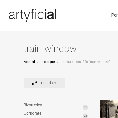
Skip
to
main
Por
content
train window
Accueil
Boutique
Produits identifiés “train window”
Hide
Filters
Bizarreries
38
Corporate
26