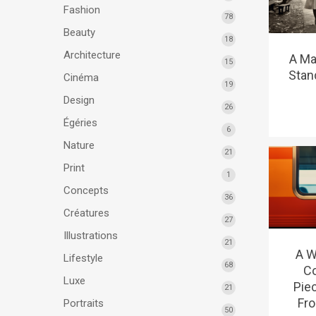
Fashion
78
Beauty
18
Architecture
A M
15
Stan
Cinéma
19
Design
26
Égéries
6
Nature
21
Print
1
Concepts
36
Créatures
27
Illustrations
21
A W
Lifestyle
68
Co
Luxe
Pie
21
Fro
Portraits
50