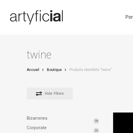
Skip
to
main
Por
content
twine
Accueil
Boutique
Produits identifiés “twine”
Hide
Filters
Bizarreries
38
Corporate
26