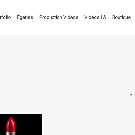
tfolio
Égéries
Production Vidéos
Vidéos I.A
Boutique
Voi