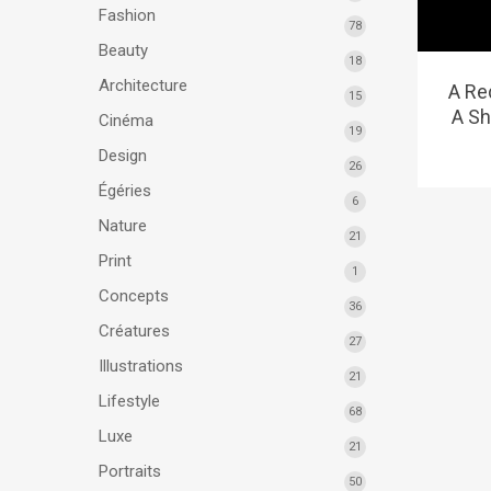
Fashion
78
Beauty
18
Architecture
A Re
15
A Sh
Cinéma
19
Design
26
Égéries
6
Nature
21
Print
1
Concepts
36
Créatures
27
Illustrations
21
Lifestyle
68
Luxe
21
Portraits
50