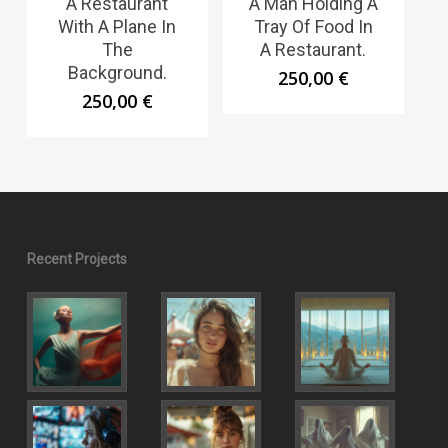
A Restaurant
A Man Holding A
With A Plane In
Tray Of Food In
The
A Restaurant.
Background.
250,00
€
250,00
€
Recent Projects