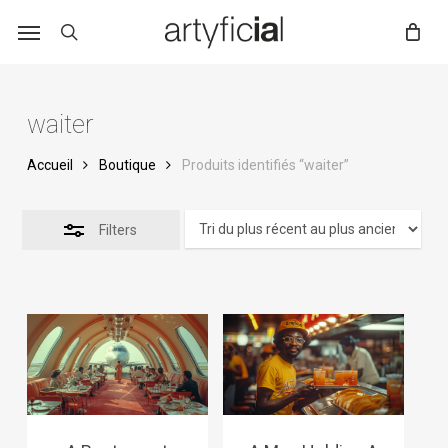
Skip
to
main
content
waiter
Accueil
Boutique
Produits identifiés “waiter”
Filters