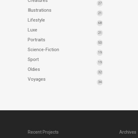
Créatures
27
Illustrations
21
Lifestyle
68
Luxe
21
Portraits
50
Science-Fiction
19
Sport
19
Oldies
32
Voyages
34
Recent Projects
Archives