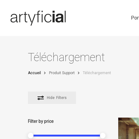
Skip
to
main
Por
content
Téléchargement
Accueil
Produit Support
Téléchargement
Hide
Filters
Filter by price