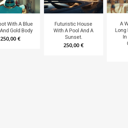
A 
ot With A Blue
Futuristic House
Long 
 And Gold Body
With A Pool And A
In
Sunset.
250,00
€
250,00
€