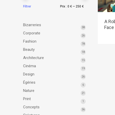
Filtrer
Prix :
0 €
—
250 €
A Rob
Bizarreries
Face
38
Corporate
26
Fashion
78
Beauty
18
Architecture
15
Cinéma
19
Design
26
Égéries
6
Nature
21
Print
1
Concepts
36