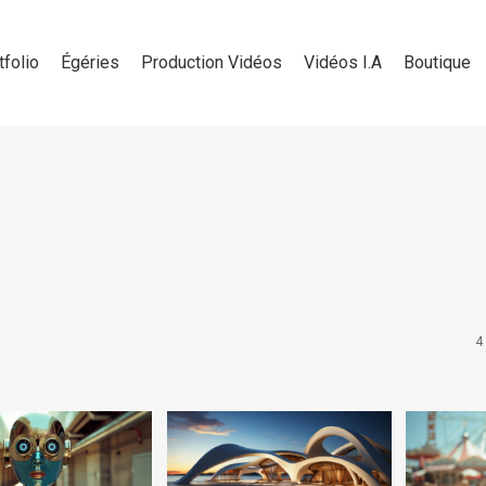
tfolio
Égéries
Production Vidéos
Vidéos I.A
Boutique
4