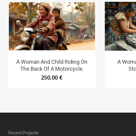
A Woman And Child Riding On
A Woma
The Back Of A Motorcycle.
Sto
250,00
€
Recent Projects