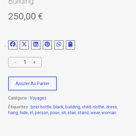
Building.
250,00
€
Ajouter Au Panier
Catégorie :
Voyages
Étiquettes :
beer bottle
,
black
,
building
,
child
,
clothe
,
dress
,
hang
,
hide
,
irl
,
person
,
pose
,
sit
,
stair
,
stand
,
wear
,
woman