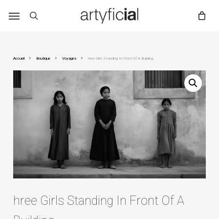
Skip
to
main
content
Accueil
Boutique
Voyages
hree Girls Standing In Front Of A Building.
hree Girls Standing In Front Of A