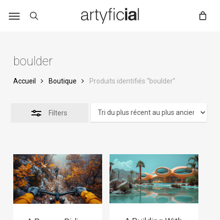
Skip
to
main
content
boulder
Accueil
Boutique
Produits identifiés “boulder”
Filters