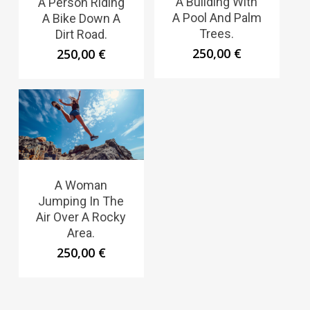
A Building With
A Person Riding
A Pool And Palm
A Bike Down A
Trees.
Dirt Road.
250,00
€
250,00
€
A Woman
Jumping In The
Air Over A Rocky
Area.
250,00
€