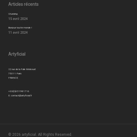
Articles récents
Stunning
15 avril 2024
Bonjour tout le monde !
11 avril 2024
Artyficial
22 rue de la Folie Méricourt
75011 Paris
FRANCE
+33(0)651981716
E:
contact@artyficial.fr
© 2026 artyficial. All Rights Reserved.