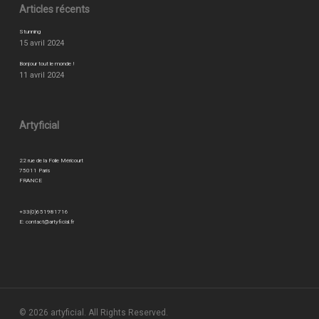
Articles récents
Stunning
15 avril 2024
Bonjour tout le monde !
11 avril 2024
Artyficial
22 rue de la Folie Méricourt
75011 Paris
FRANCE
+33(0)651981716
E:
contact@artyficial.fr
© 2026 artyficial. All Rights Reserved.