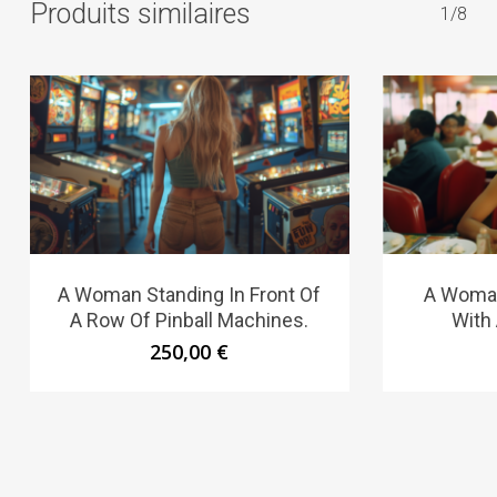
Produits similaires
1/8
A Woman Standing In Front Of
A Woman 
A Row Of Pinball Machines.
With 
250,00
€